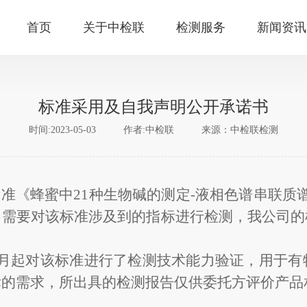
首页
关于中检联
检测服务
新闻资讯
标准采用及自我声明公开承诺书
时间:2023-05-03
作者:中检联
来源：中检联检测
标准《蜂蜜中
21
种生物碱的测定
-
液相色谱串联质
，需要对该标准涉及到的指标进行检测，我公司的
月起对该标准进行了检测技术能力验证，用于有
标的需求，所出具的检测报告仅供委托方评价产品